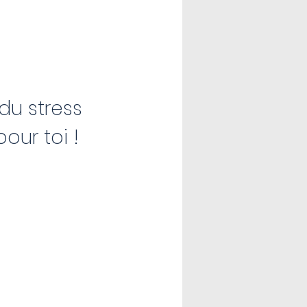
 du stress
our toi !