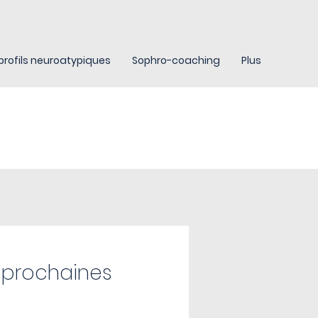
profils neuroatypiques
Sophro-coaching
Plus
x prochaines